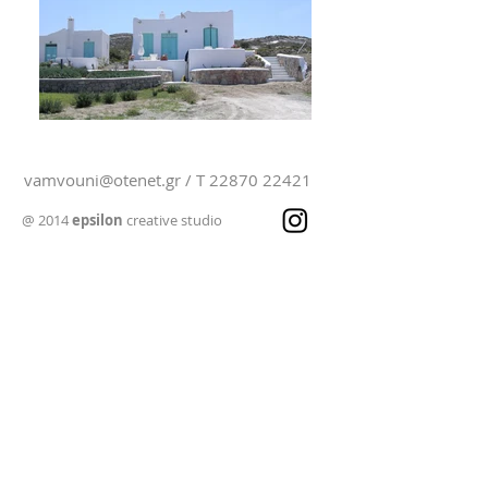
vamvouni@otenet.gr
/ T
22870 22421
@ 2014
epsilon
creative studio